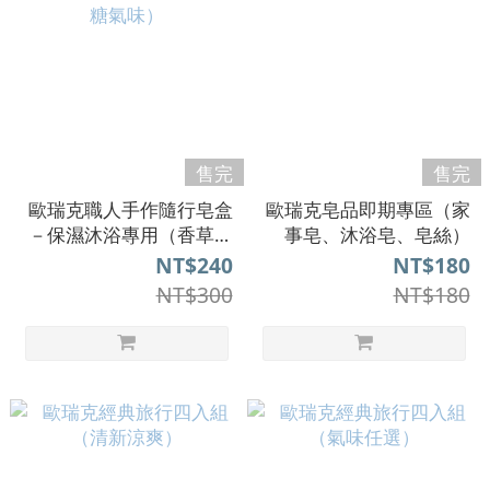
售完
售完
歐瑞克職人手作隨行皂盒
歐瑞克皂品即期專區（家
－保濕沐浴專用（香草牛
事皂、沐浴皂、皂絲）
奶糖氣味）
NT$240
NT$180
NT$300
NT$180