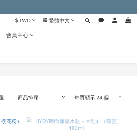
$
TWD
繁體中文
會員中心
選
商品排序
每頁顯示 24 個