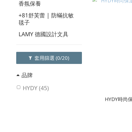
香氛保養
+81舒芙蕾 | 防蟎抗敏
毯子
LAMY 德國設計文具
套用篩選
(0/20)
品牌
HYDY (45)
HYDY時