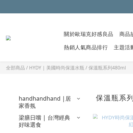
關於歐瑞克好感良品
商品故
熱銷人氣商品排行
主題活
全部商品
/
HYDY | 美國時尚保溫水瓶
/
保溫瓶系列480ml
保溫瓶系列
handhandhand |居
家香氛
梁膳日嚐 | 台灣經典
好味選食