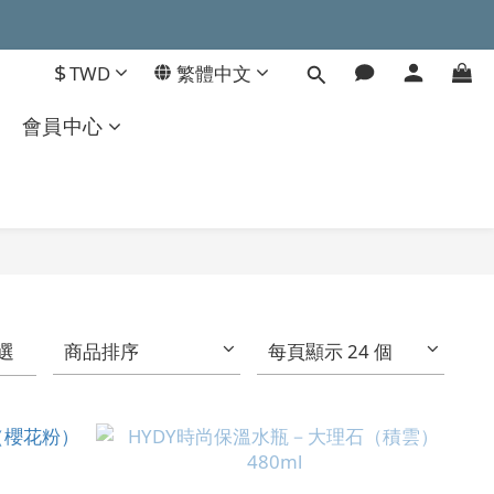
$
TWD
繁體中文
會員中心
選
商品排序
每頁顯示 24 個