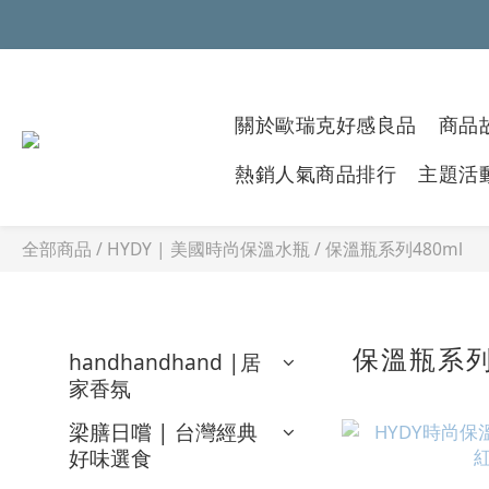
關於歐瑞克好感良品
商品故
熱銷人氣商品排行
主題活
全部商品
/
HYDY | 美國時尚保溫水瓶
/
保溫瓶系列480ml
保溫瓶系列
handhandhand |居
家香氛
梁膳日嚐 | 台灣經典
好味選食