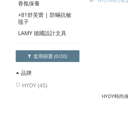
香氛保養
+81舒芙蕾 | 防蟎抗敏
毯子
LAMY 德國設計文具
套用篩選
(0/20)
品牌
HYDY (45)
HYDY時