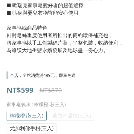
■ 歐瑞克家事皂愛好者的超值選擇
■ 貼身與嬰兒衣物皆能安心使用
家事皂絲商品特色
針對皂絲重度使用者所推出的簡約環保補充包，
將家事皂以手工刨製絲片狀，平整包裝，收納便利，
為維護大地生態永續發展及地球盡一份心力。
全店，全館消費滿499元，即享免運
NT$599
NT$870
家事皂氣味
: 檸檬橙花(三入)
檸檬橙花(三入)
薰衣草甜橙(三入)
尤加利佛手柑(三入)