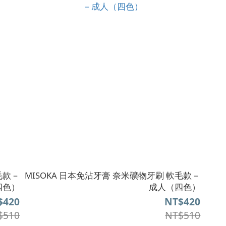
毛款－
MISOKA 日本免沾牙膏 奈米礦物牙刷 軟毛款－
四色）
成人（四色）
$420
NT$420
$510
NT$510