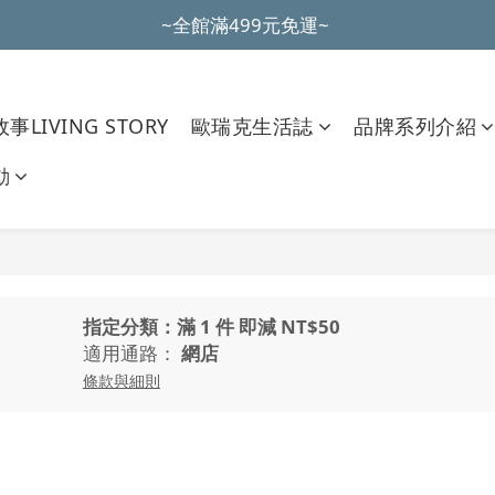
~全館滿499元免運~ 
~全館滿499元免運~ 
加入會員購物滿500元，立即折扣100元
~全館滿499元免運~ 
事LIVING STORY
歐瑞克生活誌
品牌系列介紹
動
指定分類：滿 1 件 即減 NT$50
適用通路：
網店
條款與細則