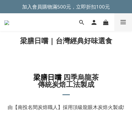
加入會員購物滿500元，立即折扣100元
~全館滿499元免運~ 
~全館滿499元免運~ 
梁膳日嚐 | 台灣經典好味選食
梁膳日嚐
四季烏龍茶
傳統炭焙工法製成
由【南投名間炭焙職人】採用頂級龍眼木炭焙火製成!