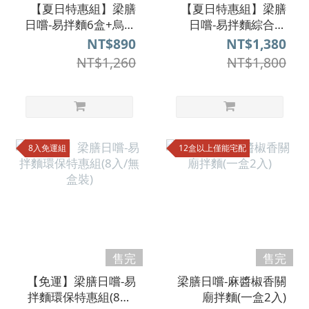
【夏日特惠組】梁膳
【夏日特惠組】梁膳
日嚐-易拌麵6盒+烏龍
日嚐-易拌麵綜合組
茶6瓶
(12盒24入)
NT$890
NT$1,380
NT$1,260
NT$1,800
8入免運組
12盒以上僅能宅配
售完
售完
【免運】梁膳日嚐-易
梁膳日嚐-麻醬椒香關
拌麵環保特惠組(8入/
廟拌麵(一盒2入)