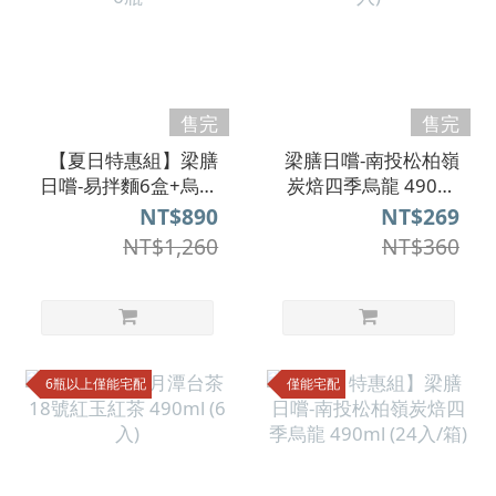
售完
售完
【夏日特惠組】梁膳
梁膳日嚐-南投松柏嶺
日嚐-易拌麵6盒+烏龍
炭焙四季烏龍 490ml
茶6瓶
(6入)
NT$890
NT$269
NT$1,260
NT$360
6瓶以上僅能宅配
僅能宅配