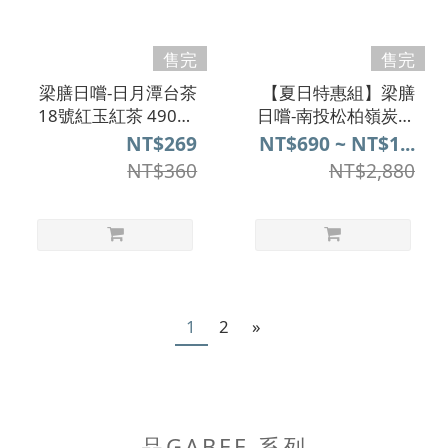
售完
售完
梁膳日嚐-日月潭台茶
【夏日特惠組】梁膳
18號紅玉紅茶 490ml
日嚐-南投松柏嶺炭焙
(6入)
四季烏龍 490ml (24
NT$269
NT$690 ~ NT$1...
入/箱)
NT$360
NT$2,880
1
2
»
品GABEE.系列