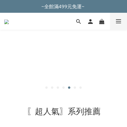
~全館滿499元免運~ 
~全館滿499元免運~ 
加入會員購物滿500元，立即折扣100元
~全館滿499元免運~ 
〖超人氣〗系列推薦