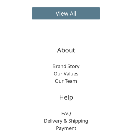
表_雲朵，提到雲朵容易聯想到_天空， 抬起頭望向天
空，當然也少不了飛機， 看見飛機，更是讓我們想到_
View All
出國之旅！ 歷經三年，終於等到今年疫情趨緩， 大家
引頸期盼的出國也來了， 相信大家都非常開心及興奮
(on cloud nine)！ 因此，歐瑞克也搭建了一架裝載九週
年的 「歐瑞克夢想九號（No.9) 飛機」作為代表！ 傳遞
出即使在疫情嚴峻期間， 仍為大家帶來質感生活的使
About
命， 挑選及進口優質品牌的任務，未曾中斷過！ 除了
質感品牌的持續導入， 歐瑞克好感良品在疫情期間， 也
Brand Story
推出屬於自家食品品牌 -「梁膳日嚐」台灣經典好食選物
Our Values
期盼藉由多年來歐瑞克好感良品， 對質感生活的堅持，
Our Team
透過「梁膳日嚐」的創立， 希望讓更多海外朋友，看到
台灣的美食價值！ 感謝9年來一路相伴的您們， 因為有
Help
您，我們才能堅持走到現在！ 歐瑞克歡慶九周年活動
活動日期 : 2023/5/1 – 2023/7/31 官網活動優惠 : 1.結
帳享9折優惠 2.下單即贈【梁膳日嚐】四季烏龍茶 1瓶
FAQ
3.滿$999，贈selahatin美白牙膏 1條
Delivery & Shipping
Payment