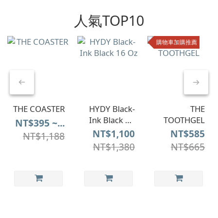
人氣TOP10
購物車加購推薦
THE COASTER
HYDY Black-
THE
Ink Black 16
TOOTHGEL
NT$395 ~...
Oz
NT$1,100
NT$585
NT$1,188
NT$1,380
NT$665