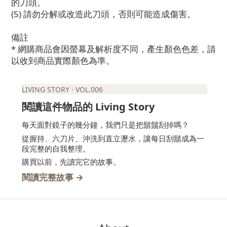
的刀頭。
(5) 請勿分解或改造此刀頭，否則可能造成傷害。
備註
* 網購商品會因螢幕及解析度不同，產生顏色色差，請
以收到商品實際顏色為準。
LIVING STORY · VOL.006
Living Story
閱讀這件物品的
每天面對鏡子的幾分鐘，我們只是把鬍鬚刮掉嗎？
從握持、六刀片、沖洗到直立瀝水，讓每日刮鬍成為一
段完整的自我整理。
購買以前，先讀完它的故事。
→
閱讀完整故事