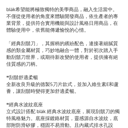
bläk希望能將極致獨特的美學商品，融入生活當中。
不僅從使用者的角度來體驗開發商品，依生產者的專
業背景，提供符合實用機能與設計風格日用商品，在
體驗使用中，依舊能傳遞愉悅的心情。
「經典刮鬍刀」，其握柄的繽紛配色，連接著細膩質
感的類金屬材質，巧妙地融合一體，對於初次踏入手
動刮鬍刀世界，或期待新改變的使用者，提供擁有絕
佳質感的刀柄。
❝刮鬍舒適柔暢
全新改良升級的德製5刀片款式，並加入維生素E和蘆
薈，讓刮鬍時變得更加舒適柔暢。
❝經典水波紋底座
立式設計搭配
bläk
經典水波紋底座，展現刮鬍刀的獨
特風格魅力。底座採鍍鉻材質，靈感源自水波紋，底
部附防滑矽膠，穩固不易滑動。且內藏式排水孔設