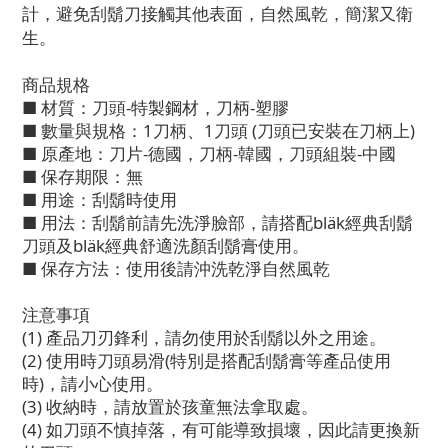
計，避免刮鬍刀接觸其他表面，自然風乾，簡潔又衛
生。
商品規格
■ 材質：刀頭-特製鋼材，刀柄-塑膠
■ 數量與規格：1刀柄、1刀頭 (刀頭已安裝在刀柄上)
■ 原產地：刀片-德國，刀柄-韓國，刀頭組裝-中國
■ 保存期限：無
■ 用途：刮鬍時使用
■ 用法：刮鬍前請先洗淨臉部，請搭配bläk經典刮鬍
刀頭及bläk經典舒適洗顏刮鬍膏使用。
■ 保存方法：使用後請沖洗乾淨自然風乾
注意事項
(1) 產品刀刃鋒利，請勿使用於刮鬍以外之用途。
(2) 使用時刀頭易滑(特別是搭配刮鬍膏等產品使用
時)，請小心使用。
(3) 收納時，請放置於孩童無法拿取處。
(4) 如刀頭不慎掉落，有可能導致損壞，因此請更換新