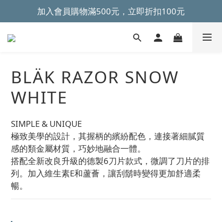
加入會員購物滿500元，立即折扣100元
~全館滿499元免運~ 
~全館滿499元免運~ 
BLÄK RAZOR SNOW
WHITE
SIMPLE & UNIQUE
極致美學的設計，其握柄的繽紛配色，連接著細膩質
感的類金屬材質，巧妙地融合一體。
搭配全新改良升級的德製6刀片款式，微調了刀片的排
列。加入維生素E和蘆薈，讓刮鬍時變得更加舒適柔
暢。