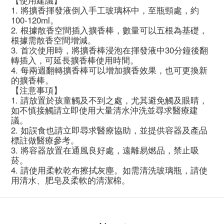
1. 將擴香揮發液倒入手工玻璃杯中，至瓶頸處，約
100-120ml。
2. 根據散香空間插入擴香棒，數量可以五根為基礎，
根據需散香空間增減。
3. 首次使用時，將擴香棒浸泡在揮發液中30分鐘後翻
轉插入，可延長擴香棒使用時間。
4. 每兩週翻轉擴香棒可以增加擴香效果，也可更換新
的擴香棒。
【注意事項】
1. 請放置於孩童觸及不到之處，尤其避免觸及眼睛，
如不慎接觸請立即使用大量清水沖洗並尋求醫療建
議。
2. 如誤食也請立即尋求醫療協助，並提供容器及產品
標註做醫療參考。
3. 將容器放置在通風良好處，遠離易燃品，禁止吸
菸。
4. 請使用柔軟乾布擦拭灰塵。如需清洗玻璃瓶，請使
用清水、肥皂及柔軟的清潔棉。