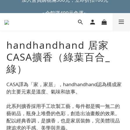
~全館滿499元免運~ 
~全館滿499元免運~ 
加入會員購物滿500元，立即折扣100元
~全館滿499元免運~ 
handhandhand 居家
CASA擴香（綠葉百合_
綠）
CASA譯為「家，家居」，handhandhand認為構成家
的主要元素是溫度、氣味和故事。
此系列擴香採用手工吹製工藝，每件都是獨一無二的
藝術品，瓶身上堆疊的色彩，創造出油畫般的效果。
配以經典香調，是擴香，也是家居裝飾，完美體現品
牌追求的手感、美學與意義。