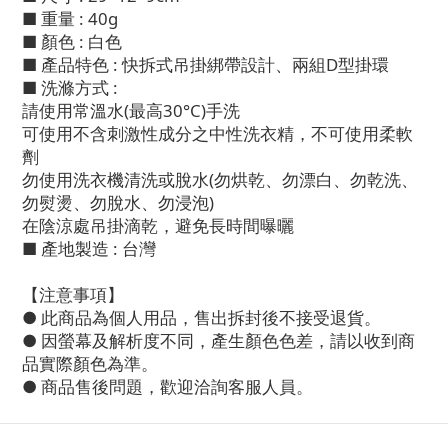
■ 重量 : 40g
■ 顏色 : 白色
■ 產品特色 : 快拆式吊掛綁帶設計、兩組D型掛環
■ 洗滌方式 :
請使用常溫水(最高30°C)手洗
可使用不含刺激性成分之中性洗衣精，不可使用柔軟
劑
勿使用洗衣機清洗或脫水(勿烘乾、勿漂白、勿乾洗、
勿熨燙、勿脫水、勿浸泡)
在陰涼處吊掛滴乾，避免長時間曝曬
■ 產地製造 : 台灣
【注意事項】
● 此商品為個人用品，售出拆封後不接受退貨。
● 因螢幕及解析度不同，產生顏色色差，請以收到商
品實際顏色為準。
● 商品售後問題，歡迎洽詢客服人員。