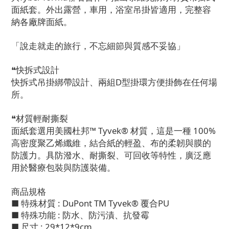
面紙套。外出露營，車用，浴室吊掛皆適用，完整容
納各廠牌面紙。
「說走就走的旅行，不忘細節與質感不妥協」
❝快拆式設計
快拆式吊掛綁帶設計、兩組D型掛環方便掛飾在任何場
所。
❝材質輕耐撕裂
面紙套選用美國杜邦
™ Tyvek®
材質，這是一種
100%
高密度聚乙烯纖維，結合紙的輕盈、布的柔韌與膜的
防護力。具防潑水、耐撕裂、可回收等特性，廣泛應
用於醫療包裝與防護裝備。
商品規格
■ 特殊材質 : DuPont TM Tyvek® 覆合PU
■ 特殊功能 : 防水、防污漬、抗發霉
■ 尺寸 : 29*12*9cm