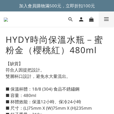
加入會員購物滿500元，立即折扣100元
~全館滿499元免運~ 
~全館滿499元免運~ 
HYDY時尚保溫水瓶－蜜
粉金（櫻桃紅）480ml
【缺貨】
符合人因提把設計。
雙層杯口設計，避免水大量流出。
■ 保溫杯體：18/8 (304) 食品不銹鏽鋼
■ 容量：480ml
■ 杯體效能：保溫12小時、保冷24小時
■ 尺寸：(L)75mm X (W)75mm X (H)235mm