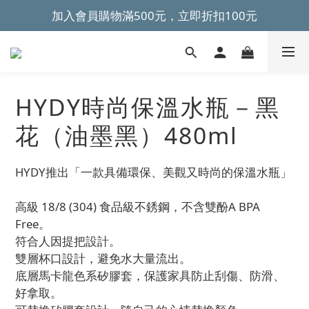
加入會員購物滿500元，立即折扣100元
~全館滿499元免運~ 
~全館滿499元免運~ 
HYDY時尚保溫水瓶－黑
花（油墨黑）480ml
HYDY推出「一款具備環保、美觀又時尚的保溫水瓶」
高級 18/8 (304) 食品級不銹鋼，不含雙酚A BPA 
Free。
符合人因提把設計。
雙層杯口設計，避免水大量流出。
底層馬卡龍色系矽膠套，保護家具防止刮傷、防滑、
好拿取。