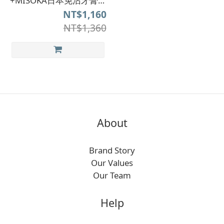
+MISOKA日本免沾牙膏旅
行牙刷組
NT$1,160
NT$1,360
About
Brand Story
Our Values
Our Team
Help