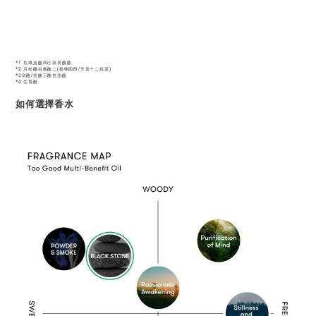
*1 抗壞血酸四己基癸酸酯
*2 月桂醯谷氨酸二(植物固醇/辛基十二烷基)
*3辛酸/癸酸三酸甘油酯
*4 生育酚
如何選擇香水