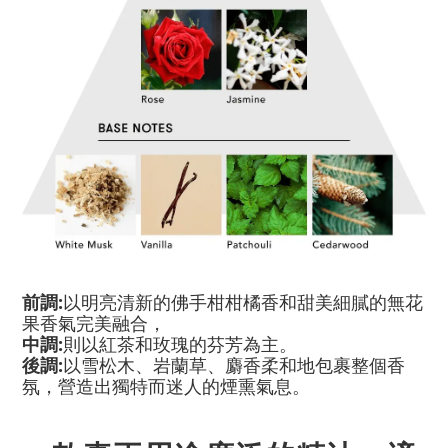
前調:
以明亮清新的佛手柑柑橘香和甜美細膩的無花
果香氣完美融合，
中調:
則以紅茶和玫瑰的芬芳為主。
後調:
以
雪松木、岩蘭草、麝香
柔和地包裹整個香
氛，營造出獨特而迷人的煙熏氣息。