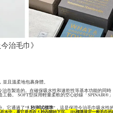
級今治毛巾》
，並且溫柔地包裹身體。
今治市製造的。在確保吸水性和速乾性等基本功能的同時
SOFT
SPINAIR®️
造工藝。
型採用輕量柔軟的空心紗線「
。
5
分。它通過了“
秒測試標準
”，這是保證今治毛巾吸水性
5
JIS
浮在水中，看它是否在
秒內開始下沉。
標準規定一般毛巾的