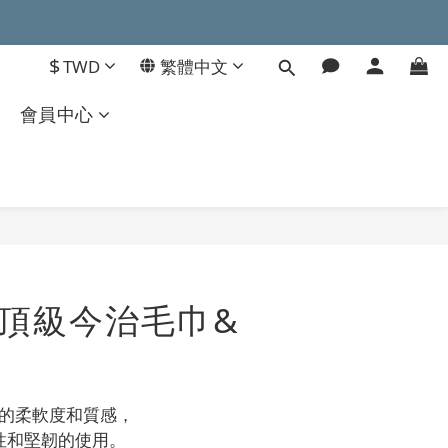
$
TWD
繁體中文
會員中心
立即購買
》頂級今治毛巾&
致的柔軟度和質感，
性和堅韌的使用。