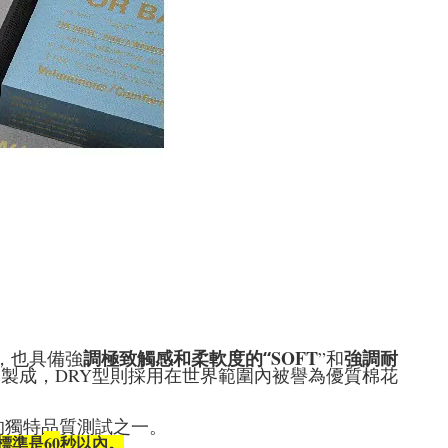
SOFT
調極致觸感和柔軟度的“
”
強調耐
，也具備強
和
DRY
」製成，
型則採用在世界範圍內被譽為優質棉花
的獨特品質測試之一。
60
標準是
秒以內。