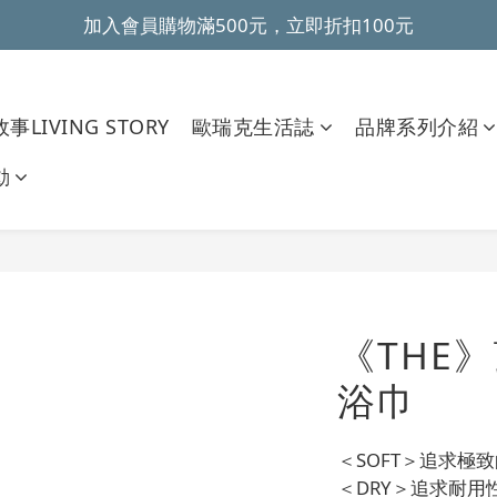
加入會員購物滿500元，立即折扣100元
~全館滿499元免運~ 
~全館滿499元免運~ 
事LIVING STORY
歐瑞克生活誌
品牌系列介紹
動
《THE
浴巾
＜SOFT＞追求極
＜DRY＞追求耐用