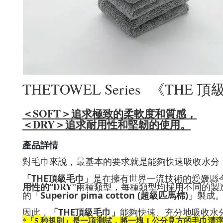
THETOWEL Series
THE
《
頂
SOFT
＜
＞追求極致的柔軟度和質感，
DRY
＜
＞追求耐用性和堅韌的使用。
產品詳情
對毛巾來說，最基本的要求就是能夠快速吸收水分
THE
「
頂級毛巾
」
是在擁有世界一流技術的愛媛縣
DRY
用性的“
”
兩種類型，每種類型均採用不同的製
Superior pima cotton (
)
的「
超級匹馬棉
」製成
「
THE
因此，
頂級毛巾
」
能夠快速、充分地吸收水
*
5
1
「
秒規則」是一項測試，將一塊
公分見方的毛巾漂