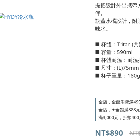
提把設計外出攜帶
伴。
瓶蓋水檔設計，附
味水。
■ 杯體：Tritan (
■ 容量：590ml
■ 杯體耐溫：耐溫攝
■ 尺寸：(L)75mm X
■ 杯子重量：180g
全店，全館消費滿49
全店，✦全館滿888元，
滿3,000元，折扣400
NT$890
NT$