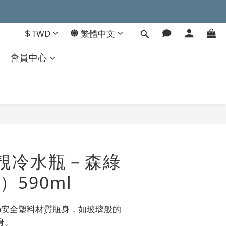
$
TWD
繁體中文
會員中心
輕靚冷水瓶－森綠
590ml
tan安全塑料材質瓶身，如玻璃般的
身。