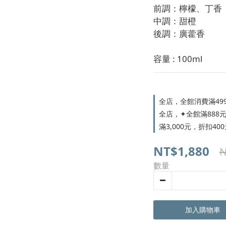
前調：檸檬、丁香 
中調：甜橙 
後調：廣藿香
容量 : 100ml
全店，全館消費滿49
全店，✦全館滿888元，
滿3,000元，折扣400
NT$1,880
N
數量
加入購物車