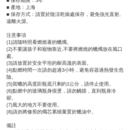
■
保存期限：5年
■
產地：上海
■
保存方式：請置於陰涼乾燥處保存，避免強光直射,
遠離火源。
注意事項
(1)請隨時照看燃燒著的蠟燭。
(2)不要讓孩子和寵物靠近,不要將燃燒的蠟燭放在風口
處。
(3)請放置於安全平坦的耐高溫的表面。
(4)點燃時間一次請勿超過3小時，避免容器過熱發生危
險。
(5)當蠟的高度距瓶底只剩約1公分，請停止使用。
(6)點燃中的玻璃瓶身很燙，請勿觸摸，直到瓶身冷
卻。
(7)風大的地方不要使用。
(8)請勿將修剪的燭芯累積棄置於蠟油中。
備註