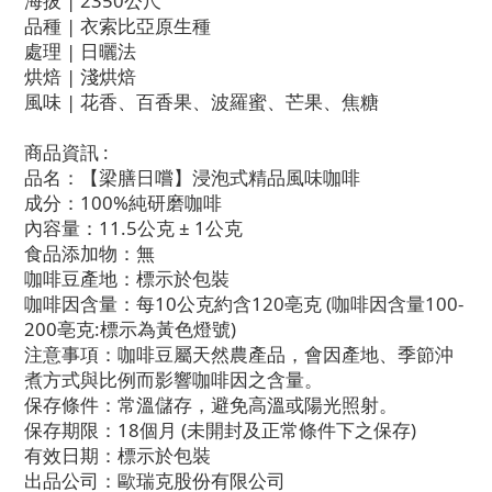
海拔 | 2350公尺
品種 | 衣索比亞原生種
處理 | 日曬法
烘焙 | 淺烘焙
風味 | 花香、百香果、波羅蜜、芒果、焦糖
商品資訊 :
品名：【梁膳日嚐】浸泡式精品風味咖啡
成分：100%純研磨咖啡
內容量：11.5公克 ± 1公克
食品添加物：無
咖啡豆產地：標示於包裝
咖啡因含量：每10公克約含120亳克 (咖啡因含量100-
200亳克:標示為黃色燈號)
注意事項：咖啡豆屬天然農產品，會因產地、季節沖
煮方式與比例而影響咖啡因之含量。
保存條件：常溫儲存，避免高溫或陽光照射。
保存期限：18個月 (未開封及正常條件下之保存)
有效日期：標示於包裝
出品公司：歐瑞克股份有限公司