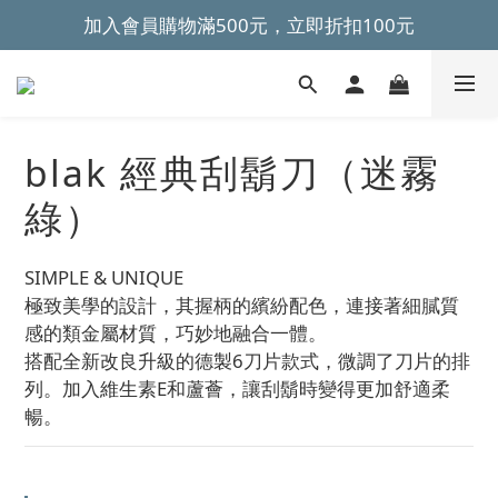
加入會員購物滿500元，立即折扣100元
~全館滿499元免運~ 
~全館滿499元免運~ 
blak 經典刮鬍刀（迷霧
綠）
SIMPLE & UNIQUE
極致美學的設計，其握柄的繽紛配色，連接著細膩質
感的類金屬材質，巧妙地融合一體。
搭配全新改良升級的德製6刀片款式，微調了刀片的排
列。加入維生素E和蘆薈，讓刮鬍時變得更加舒適柔
暢。