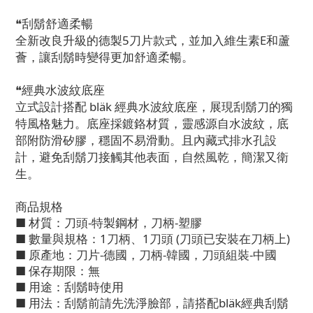
❝刮鬍舒適柔暢
全新改良升級的德製5刀片款式，並加入維生素E和蘆
薈，讓刮鬍時變得更加舒適柔暢。
❝經典水波紋底座
立式設計搭配
bläk
經典水波紋底座，展現刮鬍刀的獨
特風格魅力。底座採鍍鉻材質，靈感源自水波紋，底
部附防滑矽膠，穩固不易滑動。且內藏式排水孔設
計，避免刮鬍刀接觸其他表面，自然風乾，簡潔又衛
生。
商品規格
■ 材質：刀頭-特製鋼材，刀柄-塑膠
■ 數量與規格：1刀柄、1刀頭 (刀頭已安裝在刀柄上)
■ 原產地：刀片-德國，刀柄-韓國，刀頭組裝-中國
■ 保存期限：無
■ 用途：刮鬍時使用
■ 用法：刮鬍前請先洗淨臉部，請搭配bläk經典刮鬍