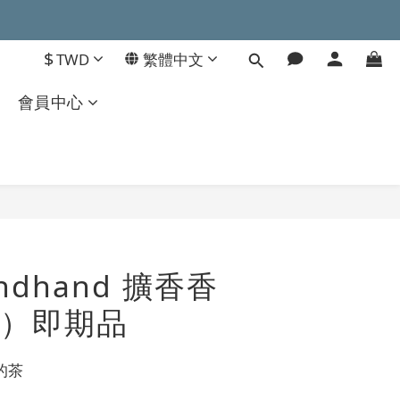
$
TWD
繁體中文
會員中心
立即購買
andhand 擴香香
）即期品
的茶