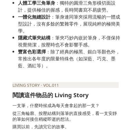
人體工學三角筆身
：獨特的圓滑三角形橫切面設
計，提供極佳的握感，長時間書寫不易疲勞。
一體化無縫設計
：筆身連同筆夾採用流暢的一體成
型設計，沒有多餘的繁雜零件，展現純粹的極簡美
學。
隱藏式筆夾結構
：筆夾巧妙內嵌於筆身，不僅保持
視覺簡潔，按壓時也不會影響手感。
豐富色彩選擇
：除了經典的極黑、銀白等顏色外，
常推出各年度的限量特殊色（如深藍、巧克、墨
藍、酒紅等）。
LIVING STORY · VOL.011
Living Story
閱讀這件物品的
一支筆，什麼時候成為每天會拿起的那一支？
從三角輪廓、按壓結構到落筆的直接感受，看一支安靜
的筆如何接住稍縱即逝的想法。
購買以前，先讀完它的故事。