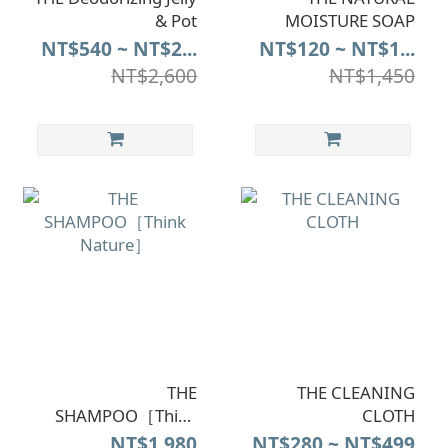
& Pot
MOISTURE SOAP
NT$540 ~ NT$2...
NT$120 ~ NT$1...
NT$2,600
NT$1,450
THE
THE CLEANING
SHAMPOO［Think
CLOTH
Nature］
NT$1,980
NT$280 ~ NT$499