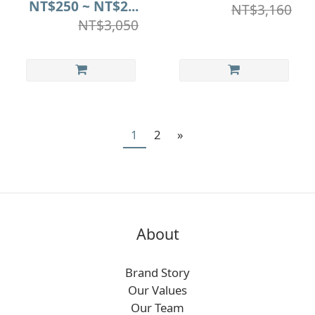
Nature]
NT$250 ~ NT$2...
NT$3,160
NT$3,050
1
2
»
About
Brand Story
Our Values
Our Team