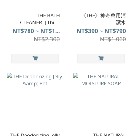
THE BATH
《THE》神奇萬用清
CLEANER［Think
潔水
Nature］
NT$780 ~ NT$1...
NT$390 ~ NT$790
NT$2,300
NT$1,060
THE Deodorizing Jelly
THE NATURAL