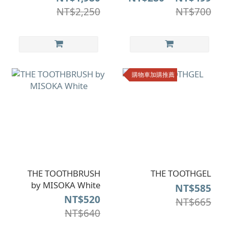
NT$2,250
NT$700
購物車加購推薦
THE TOOTHBRUSH
THE TOOTHGEL
by MISOKA White
NT$585
NT$520
NT$665
NT$640