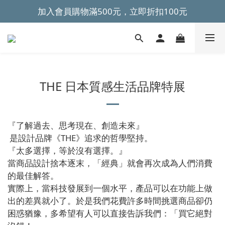
加入會員購物滿500元，立即折扣100元
~全館滿499元免運~ 
~全館滿499元免運~ 
THE 日本質感生活品牌特展
『了解過去、思考現在、創造未來』
是設計品牌《THE》追求的哲學堅持。
『太多選擇，等於沒有選擇。』
當商品設計捨本逐末，「經典」就會再次成為人們消費
的最佳解答。
實際上，當科技發展到一個水平，產品可以在功能上做
出的差異就小了。於是我們花費許多時間挑選商品卻仍
困惑猶豫，多希望有人可以直接告訴我們：「買它絕對