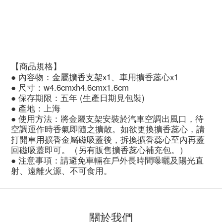
【商品規格】
● 內容物：金屬擴香支架x1、車用擴香蕊心x1
● 尺寸：w4.6cmxh4.6cmx1.6cm
● 保存期限：五年 (生產日期見包裝)
● 產地：上海
● 使用方法：
將金屬支架安裝於汽車空調出風口，待
空調運作時香氣即隨之擴散。如欲更換擴香蕊心，請
打開車用擴香金屬磁吸蓋後，拆換擴香蕊心至內再蓋
回磁吸蓋即可。（另有販售
擴香蕊心補充包。）
● 注意事項
：
請避免車輛在戶外長時間曝曬及陽光直
射、遠離火源、不可食用。
關於我們