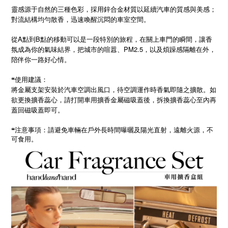
靈感源于自然的三種色彩，採用鋅合金材質以延續汽車的質感與美感；
對流結構均勻散香，迅速喚醒沉悶的車室空間。
從A點到B點的移動可以是一段特別的旅程，在關上車門的瞬間，讓香
氛成為你的氣味結界，把城市的喧囂、PM2.5，以及煩躁感隔離在外，
陪伴你一路好心情。
❝使用建議：
將金屬支架安裝於汽車空調出風口，待空調運作時香氣即隨之擴散。如
欲更換擴香蕊心，請打開車用擴香金屬磁吸蓋後，拆換擴香蕊心至內再
蓋回磁吸蓋即可。
❝
注意事項：請避免車輛在戶外長時間曝曬及陽光直射，遠離火源，不
可食用。