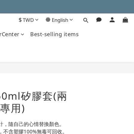
$
TWD
English
Center
Best-selling items
BUY NOW
450ml矽膠套(兩
專用)
設計，隨自己的心情替換顏色。
，不含塑膠100%無毒可回收。