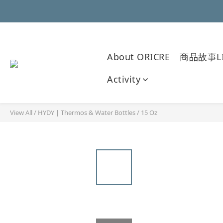
About ORICRE
商品故事LI
Activity
View All
/
HYDY | Thermos & Water Bottles
/
15 Oz