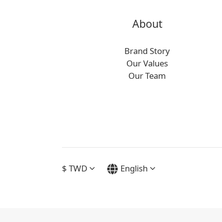
About
Brand Story
Our Values
Our Team
$
TWD
English