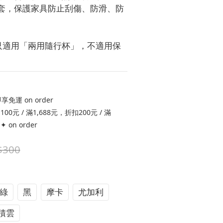
膠套，保護家具防止刮傷、防滑、防
套只適用「兩用隨行杯」，不適用保
免運 on order
0元 / 滿1,688元，折扣200元 / 滿
 on order
$300
綠
黑
摩卡
尤加利
積雲