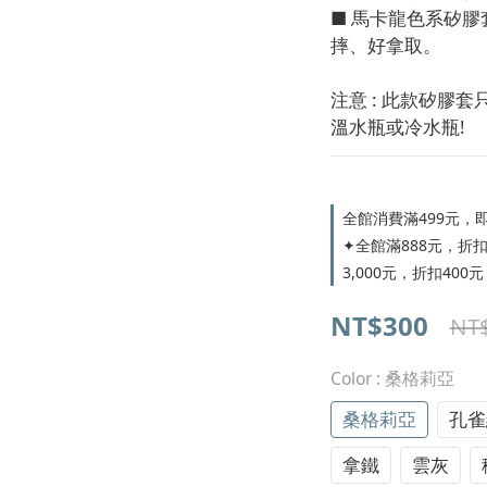
■ 馬卡龍色系矽
摔、好拿取。
注意 : 此款矽膠
溫水瓶或冷水瓶!
全館消費滿499元，即享
✦全館滿888元，折扣10
3,000元，折扣400元 ✦
NT$300
NT
Color
: 桑格莉亞
桑格莉亞
孔雀
拿鐵
雲灰