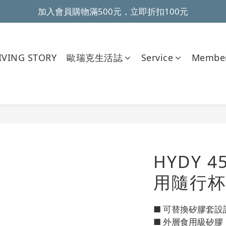
加入會員購物滿500元，立即折扣100元
~全館滿499元免運~ 
~全館滿499元免運~ 
VING STORY
歐瑞克生活誌
Service
Member
HYDY 
用隨行杯
■ 可替換矽膠套
■ 外層食用級矽膠