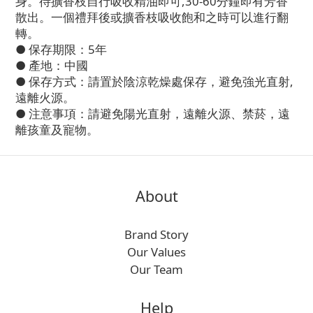
身。待擴香枝自行吸收精油即可,30-60分鐘即有芳香
散出。一個禮拜後或擴香枝吸收飽和之時可以進行翻
轉。
● 保存期限：5年
● 產地：中國
● 保存方式：請置於陰涼乾燥處保存，避免強光直射,
遠離火源。
● 注意事項：請避免陽光直射，遠離火源、禁菸，遠
離孩童及寵物。
About
Brand Story
Our Values
Our Team
Help