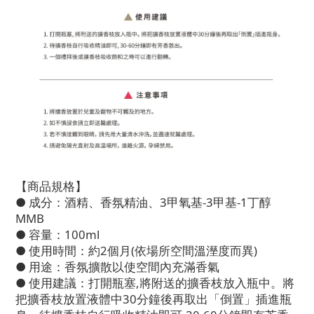
【商品規格】
● 成分：酒精、香氛精油、3甲氧基-3甲基-1丁醇
MMB
● 容量：100ml
● 使用時間：約2個月(依場所空間溫溼度而異)
● 用途：香氛擴散以使空間內充滿香氣
● 使用建議：打開瓶塞,將附送的擴香枝放入瓶中。將
把擴香枝放置液體中30分鐘後再取出「倒置」插進瓶