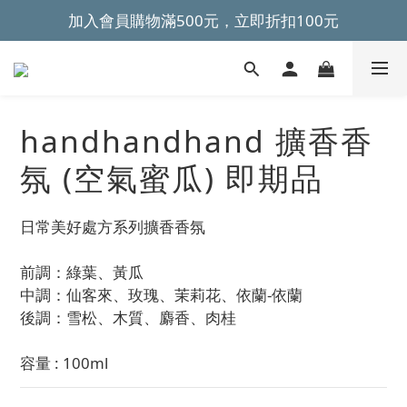
加入會員購物滿500元，立即折扣100元
~全館滿499元免運~ 
~全館滿499元免運~ 
handhandhand 擴香香
氛 (空氣蜜瓜) 即期品
日常美好處方系列擴香香氛
前調：綠葉、黃瓜 
中調：仙客來、玫瑰、茉莉花、依蘭-依蘭
後調：雪松、木質、麝香、肉桂
容量 : 100ml