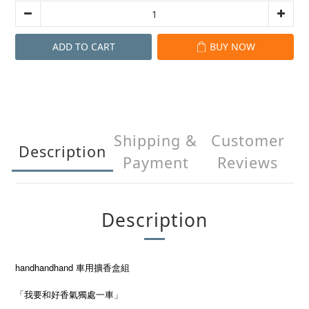
ADD TO CART
BUY NOW
Shipping &
Customer
Description
Payment
Reviews
Description
handhandhand 車用擴香盒組
「我要和好香氣獨處一車」