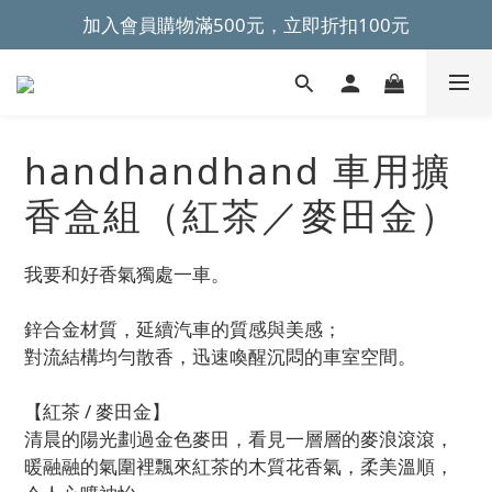
加入會員購物滿500元，立即折扣100元
~全館滿499元免運~ 
~全館滿499元免運~ 
handhandhand 車用擴
香盒組（紅茶／麥田金）
我要和好香氣獨處一車。
鋅合金材質，延續汽車的質感與美感；
對流結構均勻散香，迅速喚醒沉悶的車室空間。
【紅茶 / 麥田金】  
清晨的陽光劃過金色麥田，看見一層層的麥浪滾滾，
暖融融的氣圍裡飄來紅茶的木質花香氣，柔美溫順，