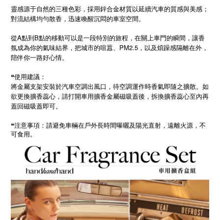
靈感源于自然的三種色彩，採用鋅合金材質以延續汽車的質感與美感；
對流結構均勻散香，迅速喚醒沉悶的車室空間。
從A點到B點的移動可以是一段特別的旅程，在關上車門的瞬間，讓香
氛成為你的氣味結界，把城市的喧囂、PM2.5，以及煩躁感隔離在外，
陪伴你一路好心情。
❝使用建議：
將金屬支架安裝於汽車空調出風口，待空調運作時香氣即隨之擴散。如
欲更換擴香蕊心，請打開車用擴香金屬磁吸蓋後，拆換擴香蕊心至內再
蓋回磁吸蓋即可。
❝
注意事項：請避免車輛在戶外長時間曝曬及陽光直射，遠離火源，不
可食用。