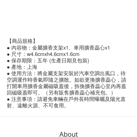
【商品規格】
● 內容物：金屬擴香支架x1、車用擴香蕊心x1
● 尺寸：w4.6cmxh4.6cmx1.6cm
● 保存期限：五年 (生產日期見包裝)
● 產地：上海
● 使用方法：
將金屬支架安裝於汽車空調出風口，待
空調運作時香氣即隨之擴散。如欲更換擴香蕊心，請
打開車用擴香金屬磁吸蓋後，拆換擴香蕊心至內再蓋
回磁吸蓋即可。（另有販售
擴香蕊心補充包。）
● 注意事項
：
請避免車輛在戶外長時間曝曬及陽光直
射、遠離火源、不可食用。
About