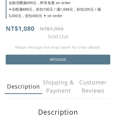
全館消費滿499元，即享免運 on order
✦全館滿888元，折扣100元 / 滿1,688元，折扣200元 / 滿
3,000元，折扣400元 ✦ on order
NT$1,080
NT$1,350
Sold Out
Please message the shop owner for order details.
MESSAGE
Shipping &
Customer
Description
Payment
Reviews
Description