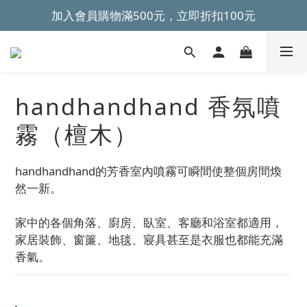
加入會員購物滿500元，立即折扣100元
~全館滿499元免運~ 
~全館滿499元免運~ 
handhandhand 香氛噴
霧（檀木）
handhandhand的芳香室內噴霧可瞬間使整個房間煥
然一新。
家中的各個角落、廚房、臥室、客廳和浴室都適用，
家居裝飾、窗簾、地毯、寢具甚至是衣服也都能充滿
香氣。