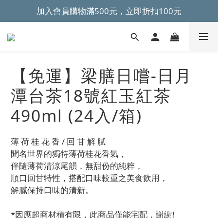
加入會員購物滿500元，立即折扣100元
~全館滿499元免運~ 
~全館滿499元免運~ 
【免運】梁膳日嚐-日月
潭台茶18號紅玉紅茶
490ml (24入/箱)
薄 荷 桂 花 香 / 回 甘 解 膩
聞名世界的獨特薄荷桂花香氣，
伴隨薄荷清涼尾韻，無甜份的純粹，
順口回甘特性，搭配口味較重之美食飲用，
解膩保持口味的清新。
*因應超商材積有限，此商品僅能宅配，謝謝!