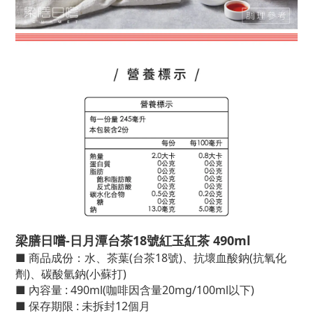
梁膳日嚐-日月潭台茶18號紅玉紅茶 490ml
■ 商品成份：水、茶葉(台茶18號)、抗壞血酸鈉(抗氧化
劑)、碳酸氫鈉(小蘇打)
■ 內容量 : 490ml(咖啡因含量20mg/100ml以下)
■ 保存期限 : 未拆封12個月