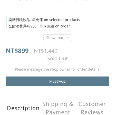
梁膳日嚐飲品1箱免運 on selected products
全館消費滿499元，即享免運 on order
Show more
NT$899
NT$1,440
Sold Out
Please message the shop owner for order details.
MESSAGE
Shipping &
Customer
Description
Payment
Reviews