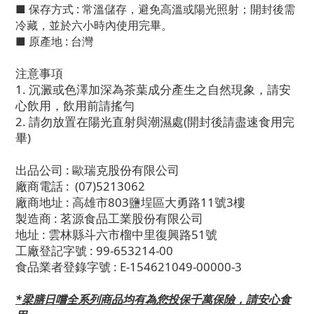
■ 保存方式 : 常溫儲存，避免高溫或陽光照射；開封後需
冷藏，並於六小時內使用完畢。
■ 原產地 : 台灣
注意事項
1. 沉澱或色澤加深為茶葉成分產生之自然現象，請安
心飲用，飲用前請搖勻
2. 請勿放置在陽光直射與潮濕處(開封後請盡速食用完
畢)
出品公司 : 歐瑞克股份有限公司
廠商電話 : (07)5213062
廠商地址 : 高雄市803鹽埕區大勇路11號3樓
製造商 : 茗源食品工業股份有限公司
地址 : 雲林縣斗六市榴中里復興路51號
工廠登記字號 : 99-653214-00
食品業者登錄字號 : E-154621049-00000-3
*梁膳日嚐全系列商品均有為您投保千萬保險，請安心食