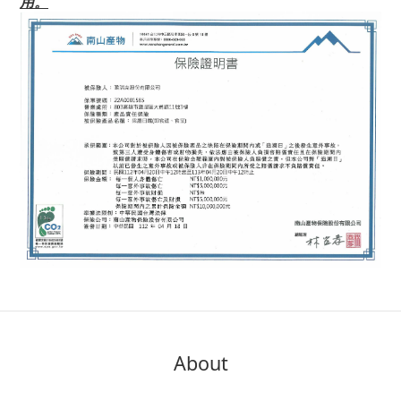
用。
About